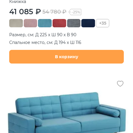
Книжка
41 085 ₽
54 780 ₽
-25%
+35
Размер, см: Д 225 х Ш 90 х В 90
Спальное место, см: Д 194 х Ш 116
В корзину