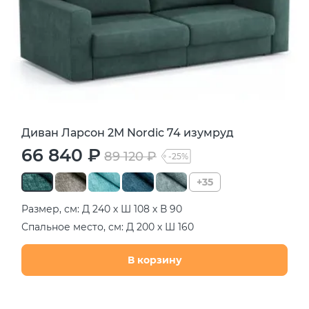
Диван Ларсон 2М Nordic 74 изумруд
66 840 ₽
89 120 ₽
-25%
+35
Размер, см: Д 240 х Ш 108 х В 90
Спальное место, см: Д 200 х Ш 160
В корзину