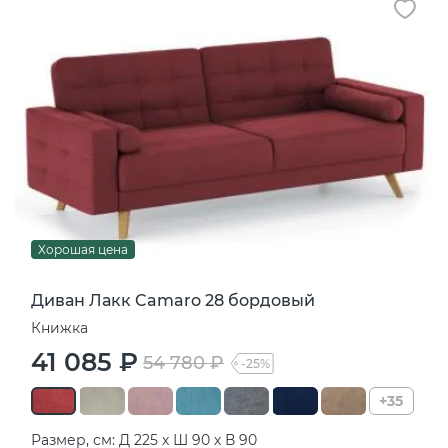
Хорошая цена
Диван Лакк Camaro 28 бордовый
Книжка
41 085 ₽
54 780 ₽
-25%
+35
Размер, см: Д 225 х Ш 90 х В 90