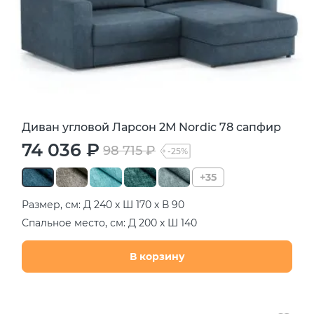
Диван угловой Ларсон 2М Nordic 78 сапфир
74 036 ₽
98 715 ₽
-25%
+35
Размер, см: Д 240 х Ш 170 х В 90
Спальное место, см: Д 200 х Ш 140
В корзину