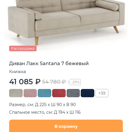
Распродажа
Диван Лакк Santana 7 бежевый
Книжка
41 085 ₽
54 780 ₽
-25%
+35
Размер, см: Д 225 х Ш 90 х В 90
Спальное место, см: Д 194 х Ш 116
В корзину