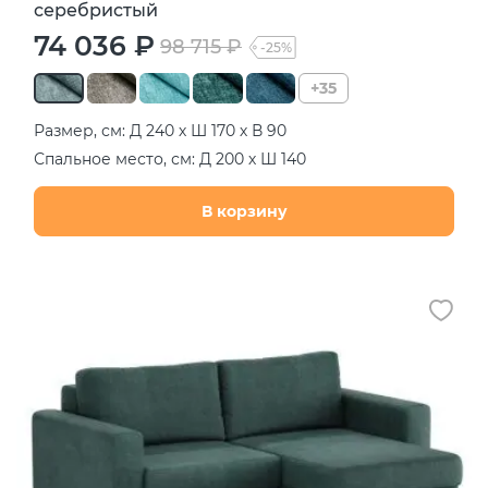
серебристый
74 036 ₽
98 715 ₽
-25%
+35
Размер, см: Д 240 х Ш 170 х В 90
Спальное место, см: Д 200 х Ш 140
В корзину