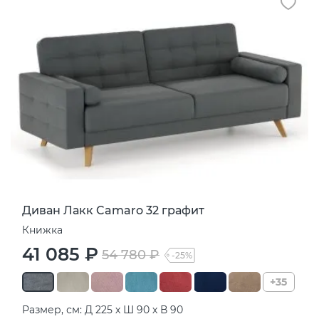
Диван Лакк Camaro 32 графит
Книжка
41 085 ₽
54 780 ₽
-25%
+35
Размер, см: Д 225 х Ш 90 х В 90