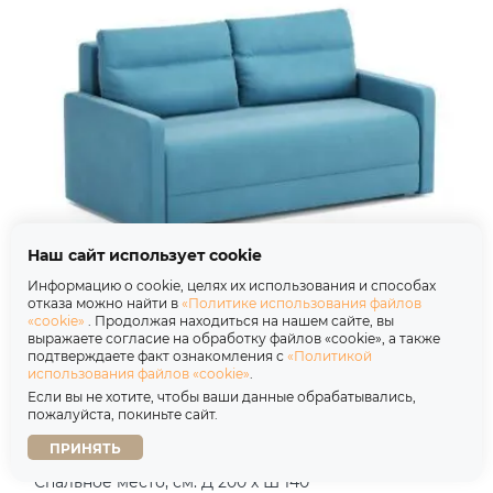
Наш сайт использует cookie
Информацию о cookie, целях их использования и способах
Диван Хортон Camaro 21 бирюзовый
отказа можно найти в
«Политике использования файлов
«cookie»
. Продолжая находиться на нашем сайте, вы
Аккордеон евро
выражаете согласие на обработку файлов «cookie», а также
подтверждаете факт ознакомления с
«Политикой
35 451 ₽
47 268 ₽
-25%
использования файлов «cookie»
.
Если вы не хотите, чтобы ваши данные обрабатывались,
+35
пожалуйста, покиньте сайт.
ПРИНЯТЬ
Размер, см: Д 157 х Ш 87 х В 82
Спальное место, см: Д 200 х Ш 140