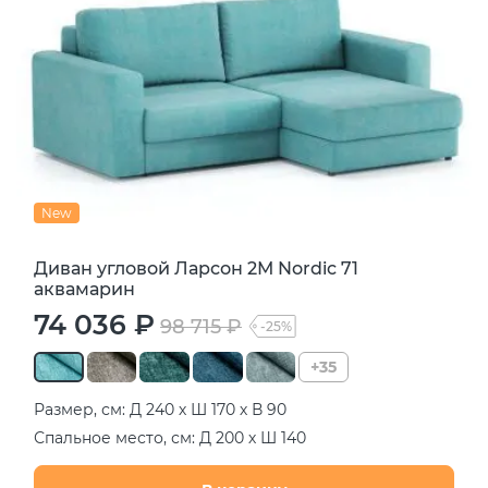
New
Диван угловой Ларсон 2М Nordic 71
аквамарин
74 036 ₽
98 715 ₽
-25%
+35
Размер, см: Д 240 х Ш 170 х В 90
Спальное место, см: Д 200 х Ш 140