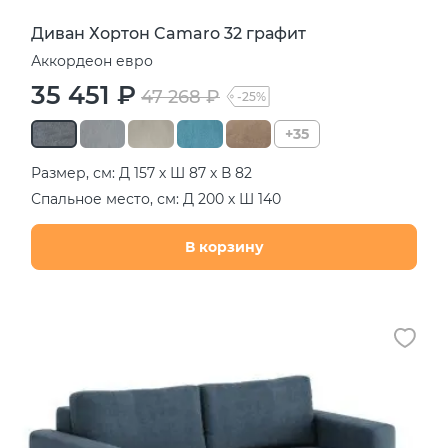
Диван Хортон Camaro 32 графит
Аккордеон евро
35 451 ₽
47 268 ₽
-25%
+35
Размер, см: Д 157 х Ш 87 х В 82
Спальное место, см: Д 200 х Ш 140
В корзину