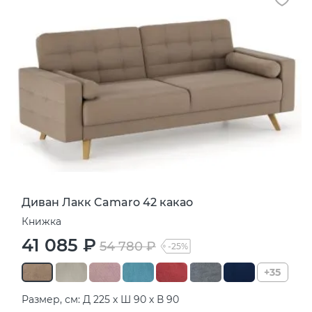
Диван Лакк Camaro 42 какао
Книжка
41 085 ₽
54 780 ₽
-25%
+35
Размер, см: Д 225 х Ш 90 х В 90