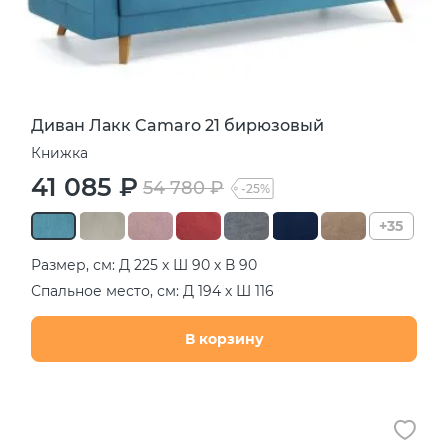
Диван Лакк Camaro 21 бирюзовый
Книжка
41 085 ₽
54 780 ₽
-25%
+35
Размер, см: Д 225 х Ш 90 х В 90
Спальное место, см: Д 194 х Ш 116
В корзину