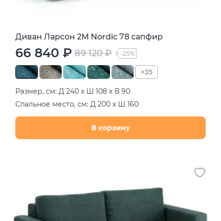
Диван Ларсон 2М Nordic 78 сапфир
66 840 ₽
89 120 ₽
-25%
+35
Размер, см: Д 240 х Ш 108 х В 90
Спальное место, см: Д 200 х Ш 160
В корзину