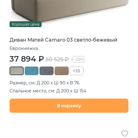
Хорошая цена
Диван Матей Camaro 03 светло-бежевый
Еврокнижка
37 894 ₽
50 525 ₽
-25%
+35
Размер, см: Д 200 х Ш 90 х В 76
Спальное место, см: Д 200 х Ш 154
В корзину