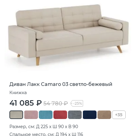
Диван Лакк Camaro 03 светло-бежевый
Книжка
41 085 ₽
54 780 ₽
-25%
+35
Размер, см: Д 225 х Ш 90 х В 90
Спальное место, см: Д 194 х Ш 116