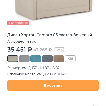
Распродажа
Диван Хортон Camaro 03 светло-бежевый
Аккордеон евро
35 451 ₽
47 268 ₽
-25%
+35
Размер, см: Д 157 х Ш 87 х В 82
Спальное место, см: Д 200 х Ш 140
В корзину