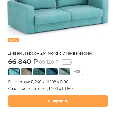
New
Диван Ларсон 2М Nordic 71 аквамарин
66 840 ₽
89 120 ₽
-25%
+35
Размер, см: Д 240 х Ш 108 х В 90
Спальное место, см: Д 200 х Ш 160
В корзину