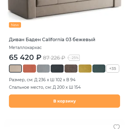
New
Диван Баден California 03 бежевый
Металлокаркас
65 420 ₽
87 226 ₽
-25%
+35
Размер, см: Д 236 х Ш 102 х В 94
Спальное место, см: Д 200 х Ш 154
В корзину