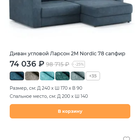
Диван угловой Ларсон 2М Nordic 78 сапфир
74 036 ₽
98 715 ₽
-25%
+35
Размер, см: Д 240 х Ш 170 х В 90
Спальное место, см: Д 200 х Ш 140
В корзину