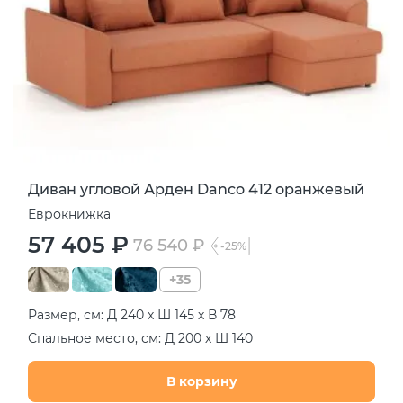
Диван угловой Арден Danco 412 оранжевый
Еврокнижка
57 405 ₽
76 540 ₽
-25%
+35
Размер, см: Д 240 х Ш 145 х В 78
Спальное место, см: Д 200 х Ш 140
В корзину