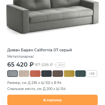
Диван Баден California 07 серый
Металлокаркас
65 420 ₽
87 226 ₽
-25%
+35
Размер, см: Д 236 х Ш 102 х В 94
Спальное место, см: Д 200 х Ш 154
В корзину