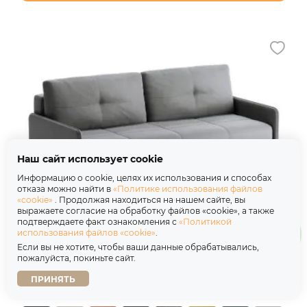
Наш сайт использует cookie
Информацию о cookie, целях их использования и способах
отказа можно найти в
«Политике использования файлов
«cookie»
. Продолжая находиться на нашем сайте, вы
выражаете согласие на обработку файлов «cookie», а также
подтверждаете факт ознакомления с
«Политикой
использования файлов «cookie»
.
Диван Баден лайт California 07 серый
Если вы не хотите, чтобы ваши данные обрабатывались,
пожалуйста, покиньте сайт.
Металлокаркас
ПРИНЯТЬ
64 580 ₽
86 106 ₽
-25%