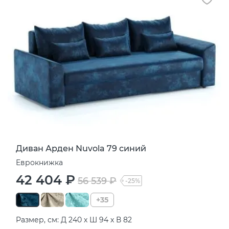
Диван Арден Nuvola 79 синий
Еврокнижка
42 404 ₽
56 539 ₽
-25%
+35
Размер, см: Д 240 х Ш 94 х В 82