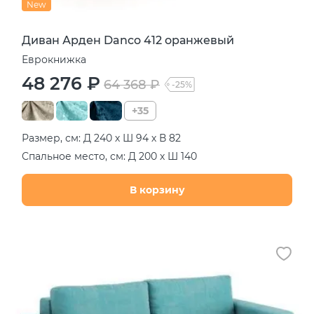
New
Диван Арден Danco 412 оранжевый
Еврокнижка
48 276 ₽
64 368 ₽
-25%
+35
Размер, см: Д 240 х Ш 94 х В 82
Спальное место, см: Д 200 х Ш 140
В корзину