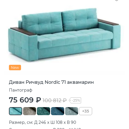
New
Диван Ричвуд Nordic 71 аквамарин
Пантограф
75 609 ₽
100 812 ₽
-25%
+35
Размер, см: Д 246 х Ш 108 х В 90