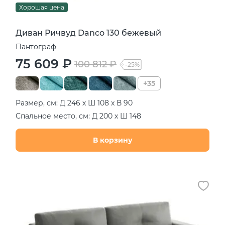
Хорошая цена
Диван Ричвуд Danco 130 бежевый
Пантограф
75 609 ₽
100 812 ₽
-25%
+35
Размер, см: Д 246 х Ш 108 х В 90
Спальное место, см: Д 200 х Ш 148
В корзину