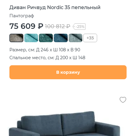
Диван Ричвуд Nordic 35 пепельный
Пантограф
75 609 ₽
100 812 ₽
-25%
+35
Размер, см: Д 246 х Ш 108 х В 90
Спальное место, см: Д 200 х Ш 148
В корзину