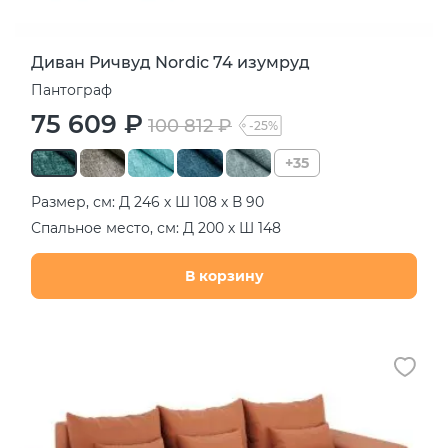
Диван Ричвуд Nordic 74 изумруд
Пантограф
75 609 ₽
100 812 ₽
-25%
+35
Размер, см: Д 246 х Ш 108 х В 90
Спальное место, см: Д 200 х Ш 148
В корзину