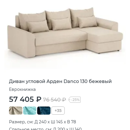
Диван угловой Арден Danco 130 бежевый
Еврокнижка
57 405 ₽
76 540 ₽
-25%
+35
Размер, см: Д 240 х Ш 145 х В 78
Спальное место, см: Д 200 х Ш 140