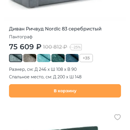
Диван Ричвуд Nordic 83 серебристый
Пантограф
75 609 ₽
100 812 ₽
-25%
+35
Размер, см: Д 246 х Ш 108 х В 90
Спальное место, см: Д 200 х Ш 148
В корзину