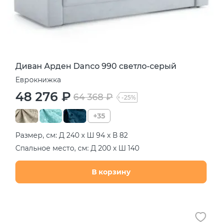
Диван Арден Danco 990 светло-серый
Еврокнижка
48 276 ₽
64 368 ₽
-25%
+35
Размер, см: Д 240 х Ш 94 х В 82
Спальное место, см: Д 200 х Ш 140
В корзину