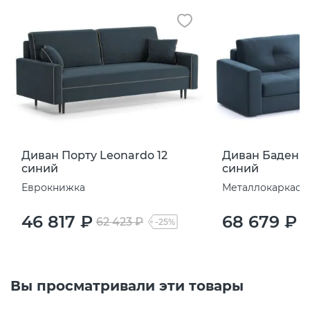
Диван Порту Leonardo 12
Диван Баден L
синий
синий
Еврокнижка
Металлокаркас
46 817 ₽
68 679 ₽
62 423 ₽
9
-25%
Вы просматривали эти товары