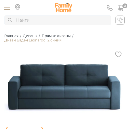
0
Главная
/
Диваны
/
Прямые диваны
/
Диван Баден Leonardo 12 синий