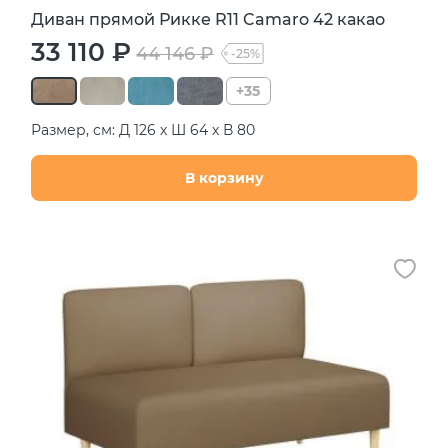
Диван прямой Рикке R11 Camaro 42 какао
33 110 ₽
44 146 ₽
-25%
+35
Размер, см: Д 126 х Ш 64 х В 80
В корзину