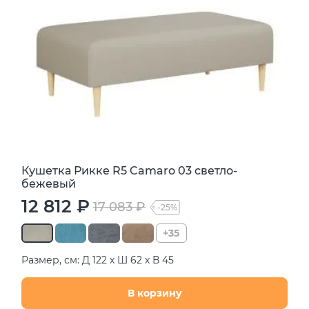
Кушетка Рикке R5 Camaro 03 светло-
бежевый
12 812 ₽
17 083 ₽
-25%
+35
Размер, см: Д 122 х Ш 62 х В 45
В корзину