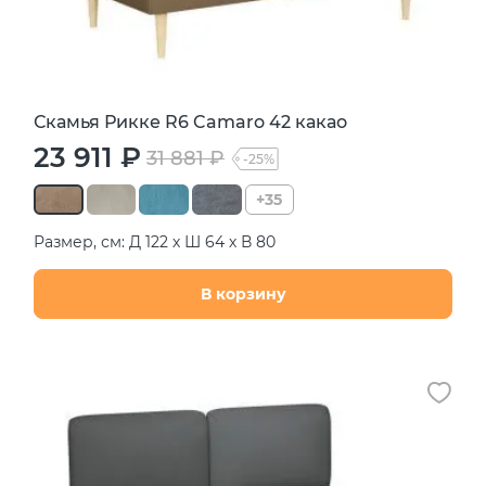
Скамья Рикке R6 Camaro 42 какао
23 911 ₽
31 881 ₽
-25%
+35
Размер, см: Д 122 х Ш 64 х В 80
В корзину