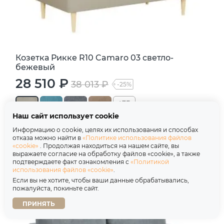
Козетка Рикке R10 Camaro 03 светло-
бежевый
28 510 ₽
38 013 ₽
-25%
+35
Наш сайт использует cookie
Размер, см: Д 126 х Ш 64 х В 80
Информацию о cookie, целях их использования и способах
отказа можно найти в
«Политике использования файлов
«cookie»
. Продолжая находиться на нашем сайте, вы
В корзину
выражаете согласие на обработку файлов «cookie», а также
подтверждаете факт ознакомления с
«Политикой
использования файлов «cookie»
.
Если вы не хотите, чтобы ваши данные обрабатывались,
пожалуйста, покиньте сайт.
ПРИНЯТЬ