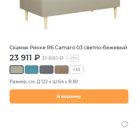
Скамья Рикке R6 Camaro 03 светло-бежевый
23 911 ₽
31 881 ₽
-25%
+35
Размер, см: Д 122 х Ш 64 х В 80
В корзину