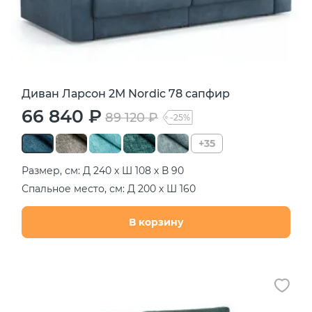
Диван Ларсон 2М Nordic 78 сапфир
66 840 ₽
89 120 ₽
-25%
+35
Размер, см: Д 240 х Ш 108 х В 90
Спальное место, см: Д 200 х Ш 160
В корзину