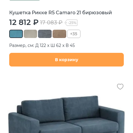
Кушетка Рикке R5 Camaro 21 бирюзовый
12 812 ₽
17 083 ₽
-25%
+35
Размер, см: Д 122 х Ш 62 х В 45
В корзину