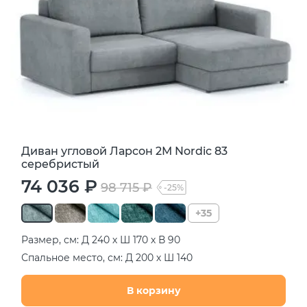
Диван угловой Ларсон 2М Nordic 83
серебристый
74 036 ₽
98 715 ₽
-25%
+35
Размер, см: Д 240 х Ш 170 х В 90
Спальное место, см: Д 200 х Ш 140
В корзину