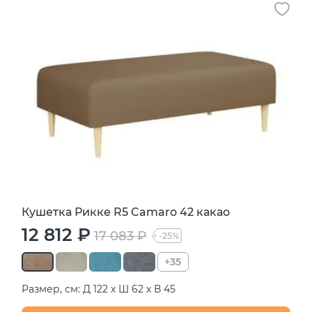
Кушетка Рикке R5 Camaro 42 какао
12 812 ₽
17 083 ₽
-25%
+35
Размер, см: Д 122 х Ш 62 х В 45