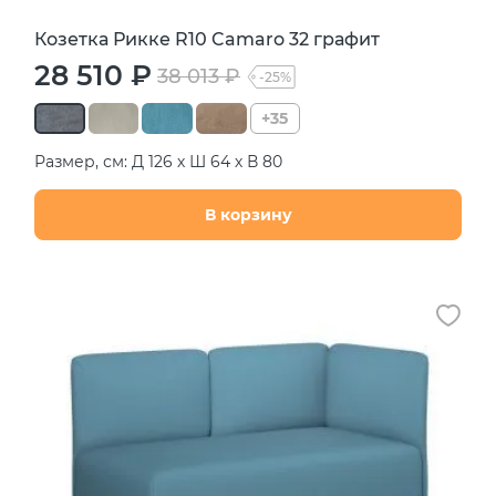
Козетка Рикке R10 Camaro 32 графит
28 510 ₽
38 013 ₽
-25%
+35
Размер, см: Д 126 х Ш 64 х В 80
В корзину