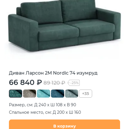
Диван Ларсон 2М Nordic 74 изумруд
66 840 ₽
89 120 ₽
-25%
+35
Размер, см: Д 240 х Ш 108 х В 90
Спальное место, см: Д 200 х Ш 160
В корзину