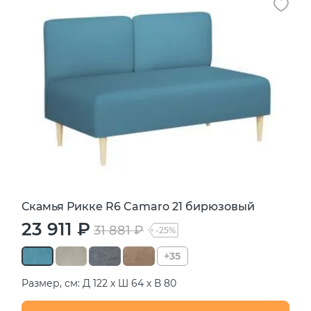
Скамья Рикке R6 Camaro 21 бирюзовый
23 911 ₽
31 881 ₽
-25%
+35
Размер, см: Д 122 х Ш 64 х В 80