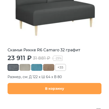
Скамья Рикке R6 Camaro 32 графит
23 911 ₽
31 881 ₽
-25%
+35
Размер, см: Д 122 х Ш 64 х В 80
В корзину