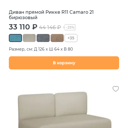
Диван прямой Рикке R11 Camaro 21
бирюзовый
33 110 ₽
44 146 ₽
-25%
+35
Размер, см: Д 126 х Ш 64 х В 80
В корзину