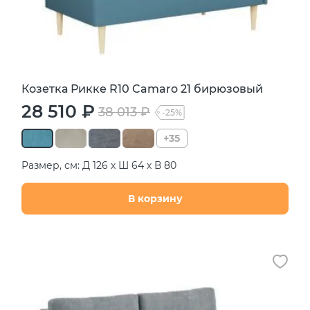
Козетка Рикке R10 Camaro 21 бирюзовый
28 510 ₽
38 013 ₽
-25%
+35
Размер, см: Д 126 х Ш 64 х В 80
В корзину