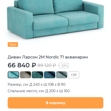
New
Диван Ларсон 2М Nordic 71 аквамарин
66 840 ₽
89 120 ₽
-25%
+35
Размер, см: Д 240 х Ш 108 х В 90
Спальное место, см: Д 200 х Ш 160
В корзину