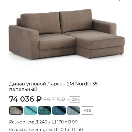
Диван угловой Ларсон 2М Nordic 35
пепельный
74 036 ₽
98 715 ₽
-25%
+35
Размер, см: Д 240 х Ш 170 х В 90
Спальное место, см: Д 200 х Ш 140