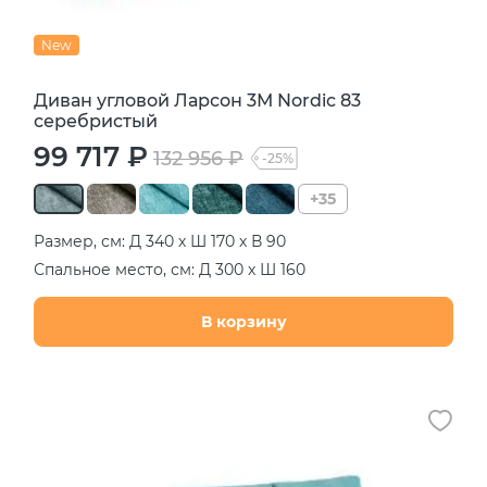
New
Диван угловой Ларсон 3М Nordic 83
серебристый
99 717 ₽
132 956 ₽
-25%
+35
Размер, см: Д 340 х Ш 170 х В 90
Спальное место, см: Д 300 х Ш 160
В корзину