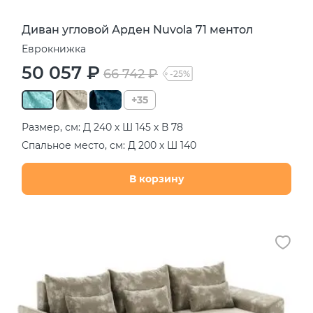
Диван угловой Арден Nuvola 71 ментол
Еврокнижка
50 057 ₽
66 742 ₽
-25%
+35
Размер, см: Д 240 х Ш 145 х В 78
Спальное место, см: Д 200 х Ш 140
В корзину