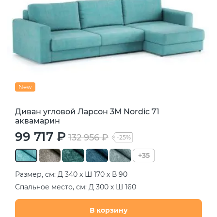
New
Диван угловой Ларсон 3М Nordic 71
аквамарин
99 717 ₽
132 956 ₽
-25%
+35
Размер, см: Д 340 х Ш 170 х В 90
Спальное место, см: Д 300 х Ш 160
В корзину