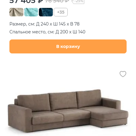
57 405 ₽
76 540 ₽
-25%
+35
Размер, см: Д 240 х Ш 145 х В 78
Спальное место, см: Д 200 х Ш 140
В корзину