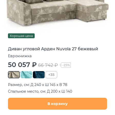
Хорошая цена
Диван угловой Арден Nuvola 27 бежевый
Еврокнижка
50 057 ₽
66 742 ₽
-25%
+35
Размер, см: Д 240 х Ш 145 х В 78
Спальное место, см: Д 200 х Ш 140
В корзину