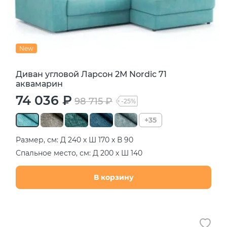
New
Диван угловой Ларсон 2М Nordic 71
аквамарин
74 036 ₽
98 715 ₽
-25%
+35
Размер, см: Д 240 х Ш 170 х В 90
Спальное место, см: Д 200 х Ш 140
В корзину