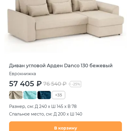
Диван угловой Арден Danco 130 бежевый
Еврокнижка
57 405 ₽
76 540 ₽
-25%
+35
Размер, см: Д 240 х Ш 145 х В 78
Спальное место, см: Д 200 х Ш 140
В корзину