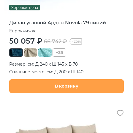
Хорошая цена
Диван угловой Арден Nuvola 79 синий
Еврокнижка
50 057 ₽
66 742 ₽
-25%
+35
Размер, см: Д 240 х Ш 145 х В 78
Спальное место, см: Д 200 х Ш 140
В корзину