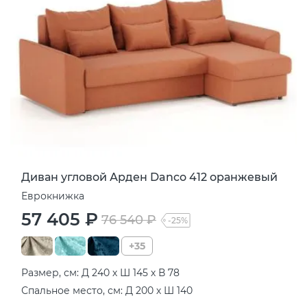
Диван угловой Арден Danco 412 оранжевый
Еврокнижка
57 405 ₽
76 540 ₽
-25%
+35
Размер, см: Д 240 х Ш 145 х В 78
Спальное место, см: Д 200 х Ш 140