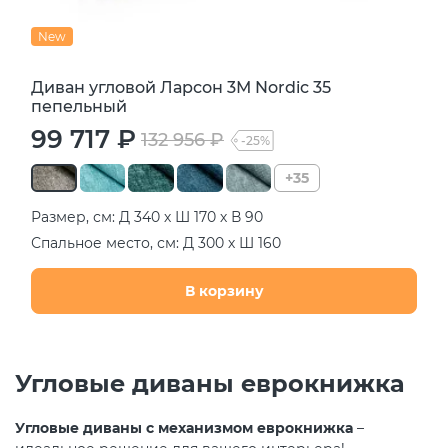
New
Диван угловой Ларсон 3М Nordic 35
пепельный
99 717 ₽
132 956 ₽
-25%
+35
Размер, см: Д 340 х Ш 170 х В 90
Спальное место, см: Д 300 х Ш 160
В корзину
Угловые диваны еврокнижка
Угловые диваны с механизмом еврокнижка
–