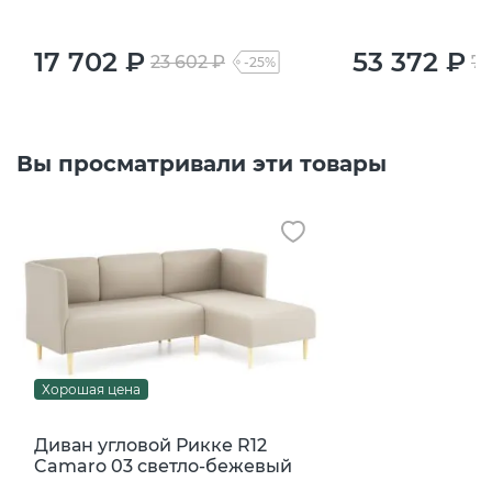
17 702 ₽
53 372 ₽
23 602 ₽
71
-25%
Вы просматривали эти товары
Хорошая цена
Диван угловой Рикке R12
Camaro 03 светло-бежевый