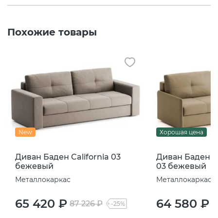
Похожие товары
New
Хорошая цена
Диван Баден California 03
Диван Баден ла
бежевый
03 бежевый
Металлокаркас
Металлокаркас
65 420 ₽
64 580 ₽
87 226 ₽
8
-25%