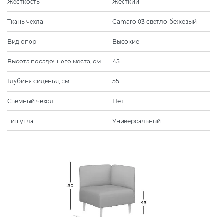
Жесткость
Жесткий
Ткань чехла
Camaro 03 светло-бежевый
Вид опор
Высокие
Высота посадочного места, см
45
Глубина сиденья, см
55
Съемный чехол
Нет
Тип угла
Универсальный