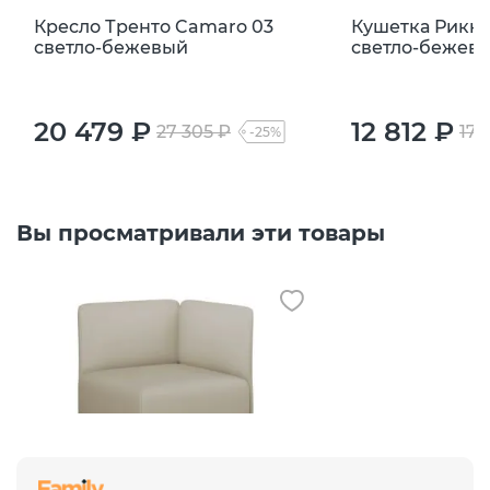
Кресло Тренто Camaro 03
Кушетка Рикке
светло-бежевый
светло-бежев
20 479 ₽
12 812 ₽
27 305 ₽
17 
-25%
Вы просматривали эти товары